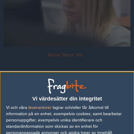
Matilde "Mattye" Wiik
Matilde "Mattye" Wiik from LGB Esports
Uppladdad 2018-03-29 16:26 i galleriet
Copenhagen Games 2018
Vi värdesätter din integritet
Vi och våra
leverantorer
lagrar och/eller får åtkomst till
DELA DETTA PÅ INTERNET
information på en enhet, exempelvis cookies, samt bearbetar
personuppgifter, exempelvis unika identifierare och
standardinformation som skickas av en enhet för
FOTOGRAF
personanpassade annonser och andra typer av innehåll,