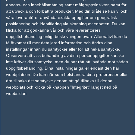
annons- och innehållsmätning samt målgruppsinsikter, samt för
Carolina "quiethell" Mårtensson
att utveckla och förbättra produkter.
Med din tillåtelse kan vi och
Vanlig användare, Stockholm
våra leverantörer använda exakta uppgifter om geografisk
Follow on
@quiethellis
positionering och identifiering via skanning av enheten. Du kan
TAGGAR
klicka för att godkänna vår och våra leverantörers
uppgiftsbehandling enligt beskrivningen ovan. Alternativt kan du
,
COPENHAGEN GAMES
MATILDE "MATTYE" WIIK
få åtkomst till mer detaljerad information och ändra dina
inställningar innan du samtycker eller för att neka samtycke.
AD
Observera att viss behandling av dina personuppgifter kanske
0 kommentarer —
skriv kommentar
inte kräver ditt samtycke, men du har rätt att invända mot sådan
uppgiftsbehandling. Dina inställningar gäller endast den här
Ingen har skrivit någon kommentar ännu.
webbplatsen. Du kan när som helst ändra dina preferenser eller
dra tillbaka ditt samtycke genom att gå tillbaka till denna
Skriv en kommentar
webbplats och klicka på knappen "Integritet" längst ned på
Upp
webbsidan.