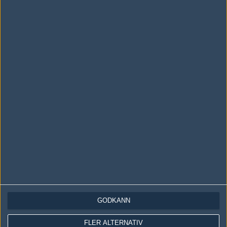
LOGGA IN
REGISTRERA DIG
Följ oss i social media
Följ oss på Facebook
Följ oss på Twitter
Följ oss på Instagram
Följ oss på Twitch
Information
Annonsering
Copyright och Privacy Policy
GODKÄNN
Användaravtal
FLER ALTERNATIV
Kontakta